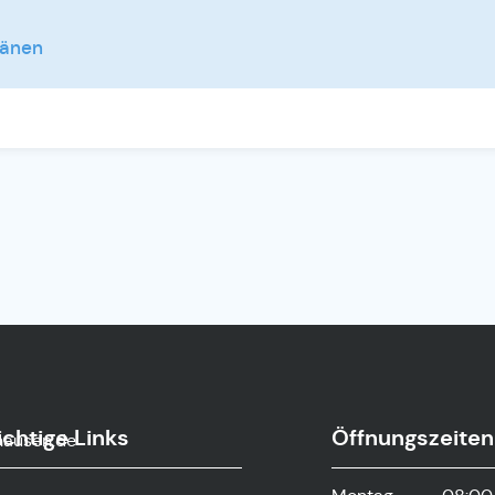
länen
chtige Links
Öffnungszeiten
hausen.de