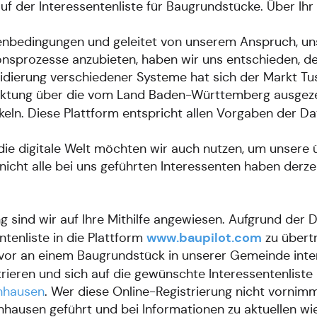
f der Interessentenliste für Baugrundstücke. Über Ihr
enbedingungen und geleitet von unserem Anspruch, un
sprozesse anzubieten, haben wir uns entschieden, d
Validierung verschiedener Systeme hat sich der Markt T
rktung über die vom Land Baden-Württemberg ausgez
keln. Diese Plattform entspricht allen Vorgaben der
die digitale Welt möchten wir auch nutzen, um unsere
 nicht alle bei uns geführten Interessenten haben derz
g sind wir auf Ihre Mithilfe angewiesen. Aufgrund der D
www.baupilot.com
ntenliste in die Plattform
zu übert
e vor an einem Baugrundstück in unserer Gemeinde inter
trieren und sich auf die gewünschte Interessentenliste
nhausen
. Wer diese Online-Registrierung nicht vornimm
hausen geführt und bei Informationen zu aktuellen wi